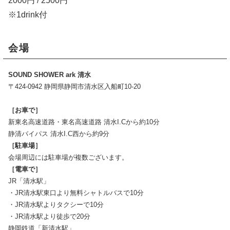
2000円 / 2500円
※1drink付
会場
SOUND SHOWER ark 清水
〒424-0942 静岡県静岡市清水区入船町10-20
［お車で］
新東名高速道路・東名高速道路 清水I.Cから約10分
静清バイパス 清水I.C西から約9分
［駐車場］
会場周辺には駐車場が複数ございます。
［電車で］
JR「清水駅」
・JR清水駅東口より無料シャトルバスで10分
・JR清水駅よりタクシーで10分
・JR清水駅より徒歩で20分
静岡鉄道「新清水駅」